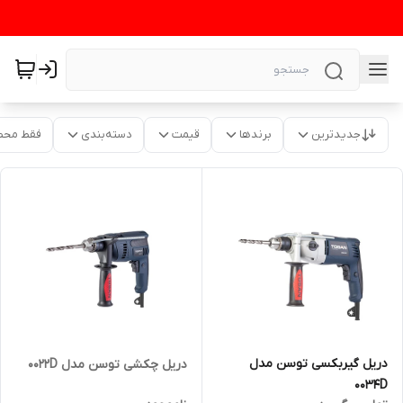
جدیدترین
برندها
قیمت
دسته‌بندی
فقط محص
دریل گیربکسی توسن مدل
دریل چکشی توسن مدل 0022D
0034D