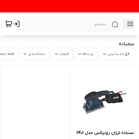
سمباده
جدیدترین
برندها
قیمت
دسته‌بندی
فقط محص
سنباده لرزان رونیکس مدل 6401