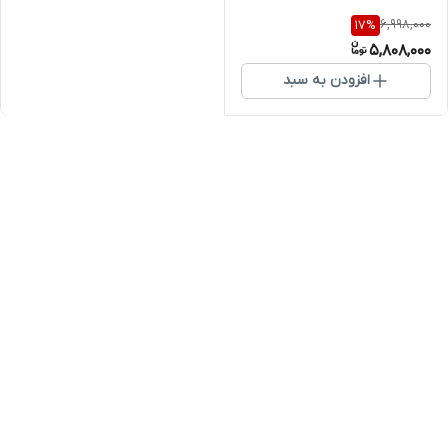
6,998,000
17
%
5,808,000
افزودن به سبد