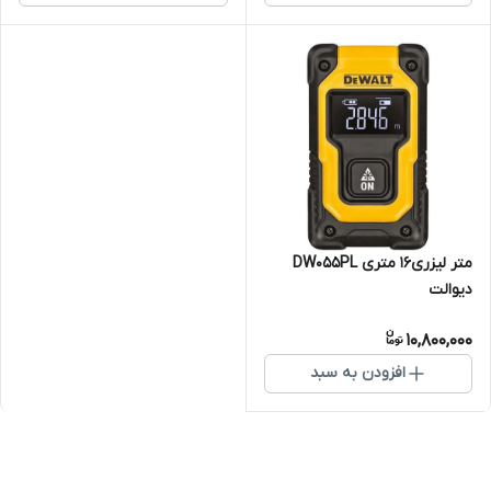
متر لیزری16 متری DW055PL
دیوالت
10,800,000
افزودن به سبد