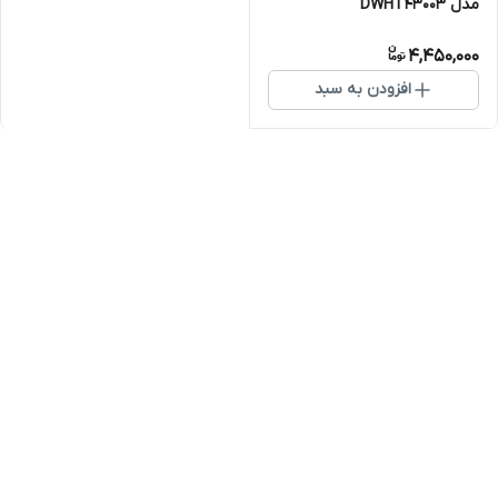
مدل DWHT43003
4,450,000
افزودن به سبد