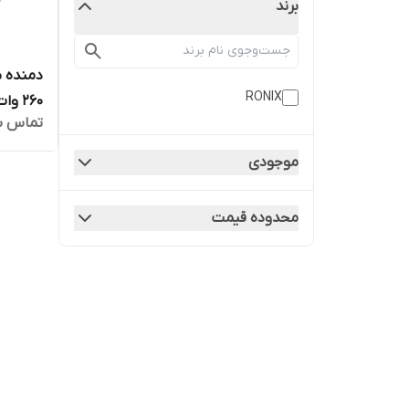
برند
RONIX
۲۶۰ وات سایز ۲.۵ اینچ
تماس ب
موجودی
محدوده قیمت