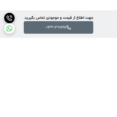
جهت اطلاع از قیمت و موجودی تماس بگیرید.
09330381595
برگشت به بالا