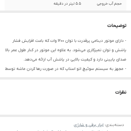
حجم آب خروجی
5.5 لیتر در دقیقه
پمپ مکش آب
ندارد
توضیحات
اقلام همراه
5 متر شلنگ فشار قوی - کوپلینگ سر شلنگ -
تفنگ آب پاشی - رابط ورودی آب
- دارای موتور دینامی پرقدرت با توان 1200 وات که باعث افزایش فشار
پاشش و توان تمیزکاری می‌شود. به علاوه این موتور در کنار طول عمر بالا
توان موتور
1200 وات
صدای پایینی دارد و کیفیت بالایی در پاشش آب ارائه می‌دهد.
- مجهز به سیستم سوئیچ اتو استاپ که در صورت رها کردن ماشه توسط
کاربر به طور خودکار موتور را خاموش می‌کند و بدین ترتیب افزایش طول
عمر موتور را تضمین می‌کند و همچنین باعث صرفه‌جویی در انرژی
نظرات
می‌شود.
- دارای سیستم حفاظت گرمایی که در صورت افزایش دمای دستگاه، به
طور خودکار موتور را خاموش می‌کند و بدین ترتیب از استهلاک قطعات
دسته‌بندی
:
ابزار برقی و شارژی
داخلی دستگاه جلوگیری و افزایش طول عمر آن را تضمین می‌کند.