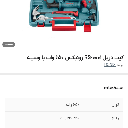
کیت دریل RS-0001 رونیکس 650 وات با وسیله
برند:
RONIX
مشخصات
توان
650 وات
ولتاژ
220-240 ولت