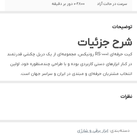
سرعت در حالت آزاد
0-2800 دور بر دقیقه
نوع سه نظام
آچاری
توضیحات
سایز سه نظام
13 میلیمتر
شرح جزئیات
ظرفیت سوراخکاری
25 میلیمتر
در چوب
کیت حرفه‌ای RS-0001 رونیکس، مجموعه‌ای از یک دریل چکشی قدرتمند
در کنار ابزارهای دستی کاربردی بوده و با طراحی چندمنظوره خود، اولین
ظرفیت سوراخکاری
13 میلیمتر
انتخاب مشتریان حرفه‌ای و مبتدی در ایران و سراسر جهان است.
در فلز
ظرفیت سوراخکاری
13 میلیمتر
کیت دریل برقی چکشی 13 میلی‌متری رونیکس مدل RS-0001: انتخابی
در بتن
نظرات
کامل و حرفه‌ای
وزن
2 کیلوگرم
محصول رونیکس مدل RS-0001، کیت کاملی از یک دریل قدرتمند همراه
با لوازم جانبی و ابزار دستی کاربردی است. برای آشنایی بیشتر با ابزارهای
نوع بسته بندی
کیف ضد ضربه BMC
دسته‌بندی
:
ابزار برقی و شارژی
داخل این کیت، در این بخش همراه ما باشید تا متوجه شوید که چرا این