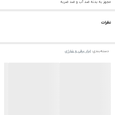
مجهز به بدنه ضد آب و ضد ضربه
دارای سه نظام اتوماتیک 10 میلی‌متر
مجهز به پایه شارژر برای شارژ سریع
نظرات
باتری لیتیوم با عمر طولانیاقلام همراه شامل دو عدد باتری، شارژر، دفترچه
راهنما و کیف BMC
12 ماه گارانتی معتبر شرکت آروا
دسته‌بندی
:
ابزار برقی و شارژی