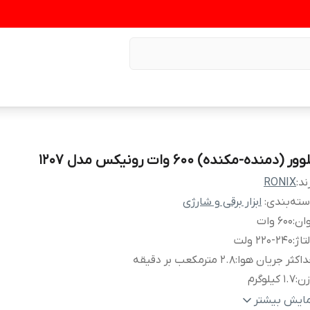
وور (دمنده-مکنده) 600 وات رونیکس مدل 1207
ند:
RONIX
ته‌بندی
:
ابزار برقی و شارژی
ان
:
600 وات
تاژ
:
220-240 ولت
اکثر جریان هوا
:
2.8 مترمکعب بر دقیقه
زن
:
1.7 کیلوگرم
خش در حالت آزاد
:
0-15000 دور در دقیقه
مایش بیشتر