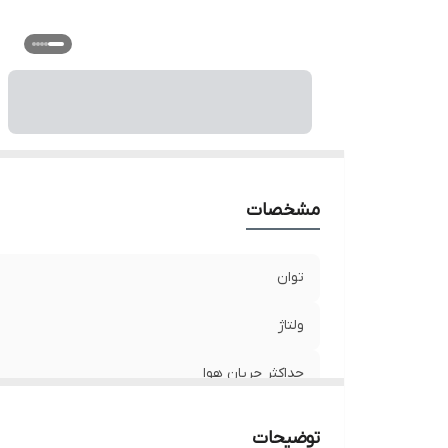
م
نو
مشخصات
توان
ولتاژ
حداکثر جریان هوا
وزن
توضیحات