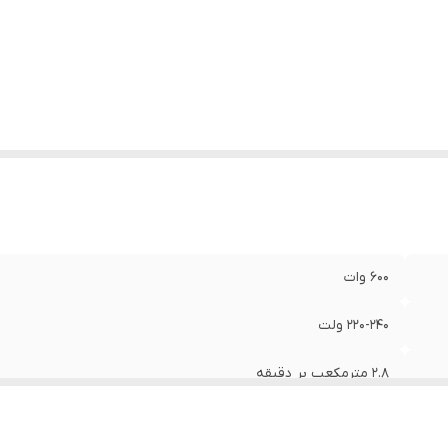
تعلقات
:
لوله پلاستیکی، کیسه گرد و غبار، یک جفت ذغال
ع بسته‌بندی
:
جعبه طراحی شده توسط رونیکس
600 وات
220-240 ولت
2.8 مترمکعب بر دقیقه
1.7 کیلوگرم