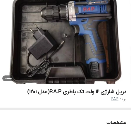
دریل شارژی 12 ولت تک باطری P.A.P(مدل 1201)
برند:
PAP
مشخصات