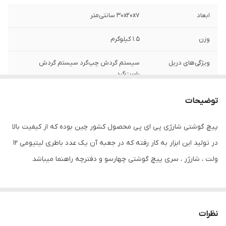
ابعاد
۳۰x۲۰x۷ سانتی‌متر
وزن
۱.۵ کیلوگرم
ویژگی‌های دریل
سیستم گردش چپ‌گرد سیستم گردش
راست‌گرد
منبع تغذیه
باتری
توضیحات
ولتاژ
۱۲ ولت
پیچ گوشتی شارژی پی ای پی محصول کشور چین بوده که از کیفیت بالا
در تولید این ابزار به کار رفته که در جعبه آن یک عدد باطری لیتیومی 12
ولت ، شارژر ، سری پیچ گوشتی چهارسو و دفترچه راهنما میباشد
نظرات