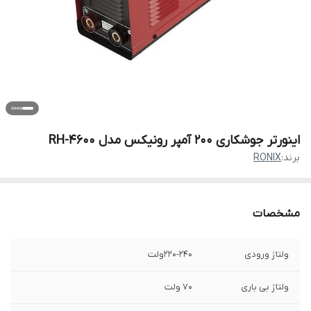
اینورتر جوشکاری 200 آمپر رونیکس مدل RH-4600
برند:
RONIX
مشخصات
ولتاژ ورودی
220-240ولت
ولتاژ بی باری
70 ولت