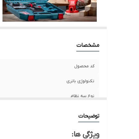
ظر
سر
حد
ظر
ظر
مشخصات
حد
مد
و
کد محصول
مد
تکنولوژی باتری
نو
نوع سه نظام
ظرفیت سه نظام
توضیحات
ولتاژ باتری
ویژگی ها: