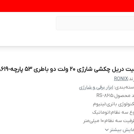
 دریل چکشی شارژی 20 ولت دو باطری 53 پارچه-RS-8619
ند:
RONIX
ته‌بندی
:
ابزار برقی و شارژی
د محصول
:
RS-8615
نولوژی باتری
:
لیتیوم
ع سه نظام
:
اتوماتیک
رفیت سه نظام
:
10 میلی‌متر
تاژ باتری
:
16 ولت
مایش بیشتر