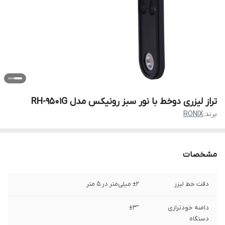
تراز لیزری دوخط با نور سبز رونیکس مدل RH-9501G
برند:
RONIX
مشخصات
دقت خط لیزر
±2 میلی‌متر در 5 متر
دامنه خودترازی
±3°
دستگاه