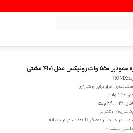
عمودبر 550 وات رونیکس مدل 4101 مشتی
ند:
RONIX
ته‌بندی
:
ابزار برقی و شارژی
ان
:
550 وات
تاژ
:
220 - 240 ولت
رکانس
:
50-60هرتز
عت در حالت آزاد
:
صفر تا 3000 دور بر دقیقه
یشترین ظرفیت برش
:
0° در چوب : 65 میلی متر / °0 در فلز : 6 میلی متر
مایش بیشتر