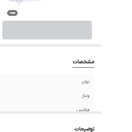
و
نو
م
مشخصات
توان
ولتاژ
فرکانس
سرعت در حالت آزاد
توضیحات