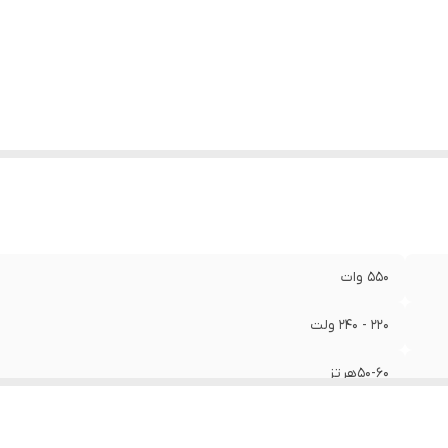
زن
:
2 کیلوگرم
ع بسته بندی
:
جعبه رنگی رونیکس
تعلقات
:
تیغه برش ،لوله اتصال گرد وغبار، آچار آلن،خط کش
550 وات
220 - 240 ولت
50-60هرتز
صفر تا 3000 دور بر دقیقه