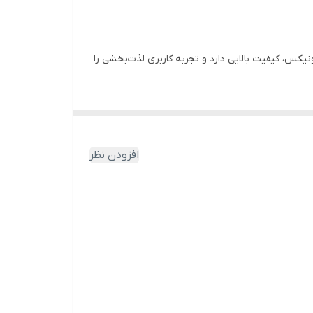
ی اجزای سازنده اره عمودبر مانند موتور، بدنه و تیغه، بر مداومت کاری و کیفیت کار با این محصول اثر می‌گذارد. محصول 4101 رونیکس، کیفیت بالایی دارد و تجربه کاربری لذت‌بخشی را
ی است. در این بخش، ویژگی‌های این محصول پرکاربرد رونیکس
افزودن نظر
اره عمود بر 4101 رونیکس مجهز به موتور 550 واتی است که برش چوب‌های ضخیم و نازک را امکان ‌پذیر می‌کند. این موتور با سرعت 3000-0 دور بر دقیقه کار می‌کند. حرکت چرخشی موتور از
‌پذیر می‌شود. به کمک
دیمر
می‌توانید سرعت صفر تا
 ساعت‌‌ها بدون خستگی دست، به برش در زوایا و موقعیت‌‌های مختلف بپردازید.
.