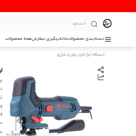
دسته‌بندی محصولات
خانه
پیگیری سفارش
همه محصولات
ایستگاه ابزار
/
ابزار برقی و شارژی
اره 
بر
دس
تو
ول
ف
سر
ب
ن