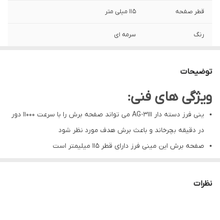
قطر صفحه
115 میلی متر
رنگ
سرمه ای
وزن
2 کیلوگرم
توضیحات
اقلام همراه
مهرزیر ورو قاب دسته کمکی آچار
ویژگی های فنی:
سرعت
11000 دور در دقیقه
ینی فرز دسته دار AG-3111 می تواند صفحه برش را با سرعت 11000 دور
گارانتی
12 ماه
در دقیقه بچرخاند و باعث برش هدف مورد نظر شود
صفحه برش این مینی فرز دارای قطر 115 میلیمتر است
کشور سازنده
چین
وزن این محصول 2.4 کیلو گرم است که برای تسلط کافی بهتر است از
دسته کمکی آن نیز استفاده کنید
نظرات