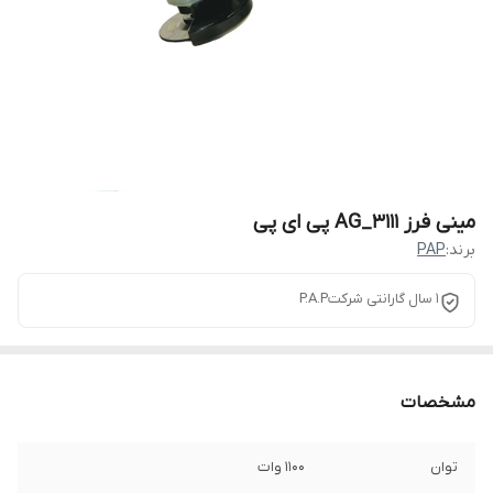
مینی فرز AG_3111 پی ای پی
برند:
PAP
1 سال گارانتی شرکتP.A.P
مشخصات
توان
1100 وات