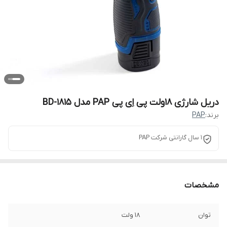
دریل شارژی 18ولت پی اِی پی PAP مدل BD-1815
برند:
PAP
1 سال گارانتی شرکت PAP
مشخصات
توان
18 ولت