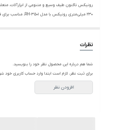
رونیکس تاکنون طیف وسیع و متنوعی از ابزارآلات، متعلق
230 میلی‌متری رونیکس با مدل 3501-RH، مناسب برای فرز و دستگاه‌های برش سنگ بوده، از دوام و کیفیت برش بالایی برخوردار است و نیازهای کاربران مختلف را به خوبی پوشش می‌دهد.
برای برش گرانیت نمای ساختمان، کار با صفحه گرانیت‌بر 3501-
در این بخش، با ویژگی‌ها و کاربری این صفحه گرانیت‌بر با
روش تولید:
نظرات
است.
شما هم درباره این محصول نظر خود را بنویسید.
ابعاد صفحه:
برای ثبت نظر، لازم است ابتدا وارد حساب کاربری خود شو
قطر صفحه‌ی برش برابر با 230 میلی‌متر و قطر سوراخ وسط صفحه 22.5 میلی‌متر است.
افزودن نظر
جنس صفحه:
صفحه‌ی برش از مواد با کیفیت بالا ساخته شده و در نت
اصطکاک، افزایش کیفیت برش و ارائه‌ی برشی خنک می‌ش
سگمنت:
سگمنت بلند با ارتفاع 10 میلی‌متر 