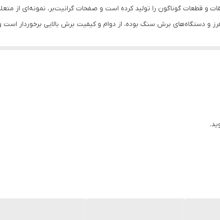
ات و قطعات گوناگون را تولید کرده است و صفحات گرانیت‌بر، نمونه‌ای از متعل
RH
رونیکس را تجربه کنید.
کیفیت و پرکاربرد بیشتر آشنا شوید.
صفحه گرانیت‌بر 3501-RH رونیکس، با فرآیند Hot Press و تحت استانداردهای TUV و CE ارو
ید.
یجه، کیفیت برش و طول عمر آن بسیار بالا است. نوک الماسه از مواد اولیه 
ود.
که با تکنولوژی نوین تولید شده است تا شیارهای منظمی در تمام سطح سگمنت ایجاد شود.