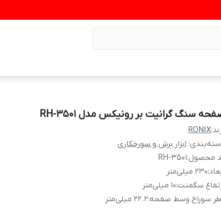
فحه سنگ گرانیت بر رونیکس مدل RH-3501
ند:
RONIX
ته‌بندی
:
ابزار برش و سورخکاری
د محصول
:
RH-3501
عاد
:
230 میلی‌متر
رتفاع سگمنت
:
10 میلی‌‎متر
طر سوراخ وسط صفحه
:
22.2 میلی‌متر