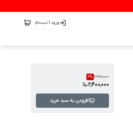
ورود | ثبت‌نام
11
%
2,698,000
2,400,000
افزودن به سبد خرید