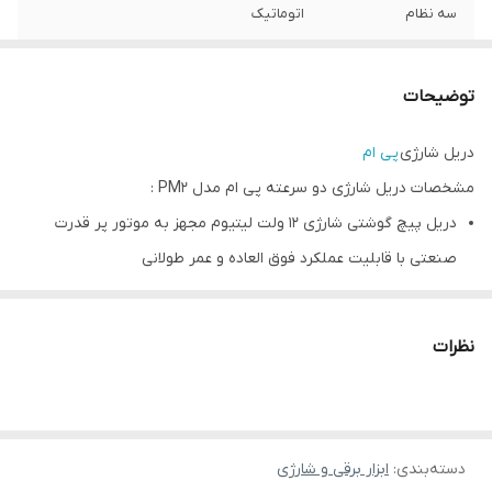
سه نظام
اتوماتیک
کشور سازنده
چین
توضیحات
گارانتی
12 ماه گارانتی
دریل شارژی
پی ام
مشخصات دریل شارژی دو سرعته پی ام مدل PM2 :
دریل پیچ گوشتی شارژی 12 ولت لیتیوم مجهز به موتور پر قدرت
صنعتی با قابلیت عملکرد فوق العاده و عمر طولانی
مجهز به گیربکس دو دور جهت افزایش اثر بخشی کارکرد حین پیچ
کاری و سوراخکاری در صنایع مختلف
نظرات
مجهز به چراغ LED جهت کارکرد بهینه در محیط های کم نور و تاریک
قابلیت خنک کنندگی بهینه موتور جهت طول عمر بیشتر دستگاه
دارای سه نظام اتوماتیک پلاستیکی دو تکه
دسته‌بندی
:
دارای سه نظام خودکار 10 میلیمتر
ابزار برقی و شارژی