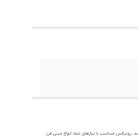
ذغال 1 جفت، دسته جانبی 1 عدد، آچار صفحه 1 عدد، آچار 1 عدد، گارد 1
د. رونیکس متناسب با نیازهای شما، انواع مینی فرز