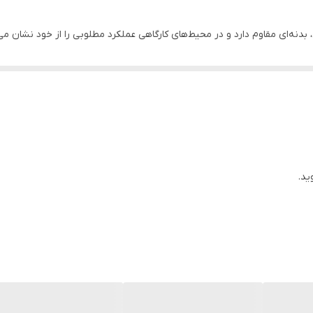
220-240 ولت
115 میلی‌متر
 دور بالا، دسته جانبی ارگونومیک و ... تنها بخشی از مزایای متعدد این ابزار بر
ذغال 1 جفت، دسته جانبی 1 عدد، آچار صفحه 1 عدد، آچار 1 عدد، گارد 1 عدد
 می‌کنیم
11000 دور در دقیقه
ید.
چ موتور به منظور جلوگیری از آسیب ذرات و گرد و غبار به سیم پیچ و افزایش
ش کارایی و عملکرد دستگاه
حداقل رساندن خستگی کاربر هنگام فعالیت و افزایش دقت عملکرد محصول