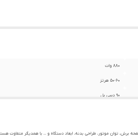
تاژ
:
220-240 ولت
طر صفحه برش
:
115 میلی‌متر
تعلقات
:
عدد
اکثر سرعت در حالت آزاد
:
11000 دور در دقیقه
880 وات
50-60 هرتز
90 دسی بل
1.87کیلوگرم
PA6-GF30
ه‌ برش، توان موتور، طراحی بدنه، ابعاد دستگاه و ... با همدیگر متفاوت هستن