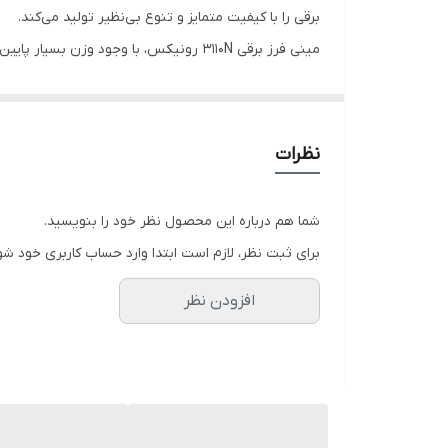
ولتاژ
برقی را با کیفیت متمایز و تنوع بی‌نظیر تولید می‌کند.
قطر صفحه برش
منحصربه‌فرد بدنه، کانال‌های عبور جریان هوا، بلبرینگ‌های
متعلقات
در بخش توضیحات محصول، مشخصات فنی مینی فرز برقی 115 میلی‌متری 880 وات نسل جدید رونیکس مدل 3110N را بررسی
ویژگی‌ها:
حداکثر سرعت در حالت آزاد
نظرات
-مجهز به موتور پرقدرت 880 واتی با توان تولید سرعتی بالغ بر 11000 دور در دقیقه
شما هم درباره این محصول نظر خود را بنویسید.
برای ثبت نظر، لازم است ابتدا وارد حساب کاربری خود شو
-استفاده از بهترین مواد پوششی وعایقی بر روی سیم پی
افزودن نظر
-مجهز به سیستم گردش هوای داخلی پیشرفته جهت افزای
-دارای دسته جانبی طراحی شده توسط رونیکس جهت به 