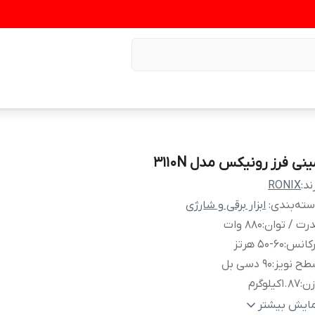
نی فرز رونیکس مدل 3110N
ند:
RONIX
ته‌بندی
:
ابزار برقی و شارژی
رت / توان
:
880 وات
رکانس
:
50-60 هرتز
طح نویز
:
90 دسی بل
زن
:
1.87کیلوگرم
نس بدنه
:
PA6-GF30
مایش بیشتر