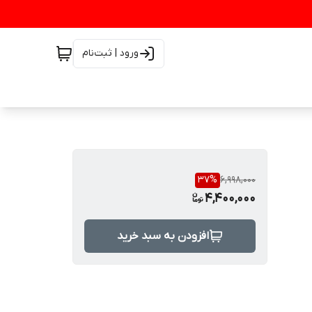
ورود | ثبت‌نام
37
%
6,998,000
4,400,000
افزودن به سبد خرید