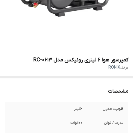
کمپرسور هوا 6 لیتری رونیکس مدل RC-0613
برند:
RONIX
مشخصات
ظرفیت مخزن
6لیتر
قدرت / توان
1100وات