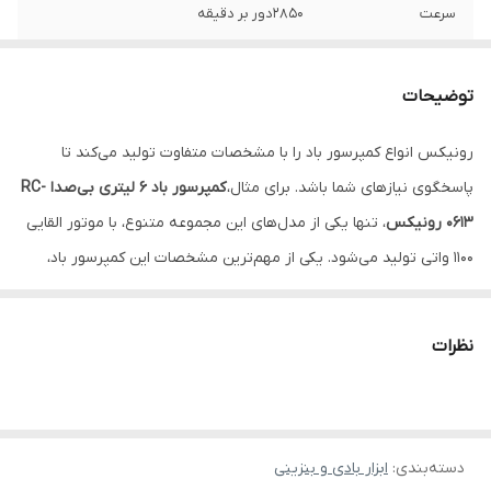
سرعت
2850دور بر دقیقه
ولتاژ
220-240ولت
توضیحات
فرکانس
50 هرتز
رونیکس انواع کمپرسور باد را با مشخصات متفاوت تولید می‌کند تا
هوای خروجی
100لیتر بر دقیقه
پاسخگوی نیازهای شما باشد. برای مثال،
کمپرسور باد 6 لیتری بی‌صدا RC-
حداکثر فشار کاری
7بار
0613 رونیکس
، تنها یکی از مدل‌های این مجموعه متنوع، با موتور القایی
1100 واتی تولید می‌شود. یکی از مهم‌ترین مشخصات این کمپرسور باد،
فشار عملکردی شیر
8.8تا10بار
اویل‌فری و بی‌صدابودن آن است.
اطمینان
موتور القایی و اویل فری، طراحی منحصربه‌فرد دو سیلندر که قابلیت
نظرات
وزن
12.7کیلوگرم
پرشدن در حداقل زمان ممکن را دارند، وجود سوپاپ اطمینان، شیر تخلیه
در زیر مخزن، وزن کم و حمل آسان، ایجاد سر و صدای کم در حین کار و
فشارشروع به کار
5بار
مجدد
استفاده از گیج فشار فلزی در این دستگاه، از مشخصات مهم کمپرسور باد
سایلنت ۶ لیتری RC-0613 رونیکس هستند.
دسته‌بندی
:
ابزار بادی و بنزینی
فشار کاری
7بار