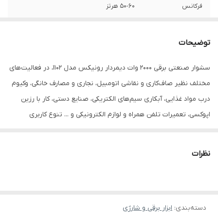
فرکانس
50-60 هرتز
حجم هوای خروجی
1: 250 لیتر در دقیقه، 50 درجه؛ 2: 250 لیتر در
و درجه حرارت
دقیقه، 50-600 درجه؛ 3: 500 لیتر در دقیقه، 50-
توضیحات
600 درجه
سشوار صنعتی برقی 2000 وات دیمردار رونیکس مدل 1102، در فعالیت‌های
متعلقات
3 نازل، یک کاردک
مختلف نظیر صاف‌کاری و نقاشی اتومبیل، نجاری و مصارف خانگی، وکیوم
نوع بسته بندی
جعبه رنگی رونیکس
درب مواد غذایی، آبکاری سیم‌های الکتریکی، صنایع دستی، کار با رزین
اپوکسی، تعمیرات تلفن همراه و لوازم الکترونیکی و ... تنوع کاربری
وزن
1 کیلوگرم
گسترده‌ای را از خود نشان می‌دهد. در این دستگاه، مکانیزم کنترل دائمی
دما، انجام کارهای مداوم برای کاربر امکان‌پذیر کرده است.
نظرات
ویژگی‌ها و مزایای سشوار صنعتی برقی 1102 رونیکس:
استفاده از باکیفیت‌ترین مواد اولیه در ساخت این ابزار قدرتمند، در کنار
دسته‌بندی
:
ابزار برقی و شارژی
بهره‌گیری از جدیدترین فناوری روز دنیا و دقت بالا در طراحی بدنه،