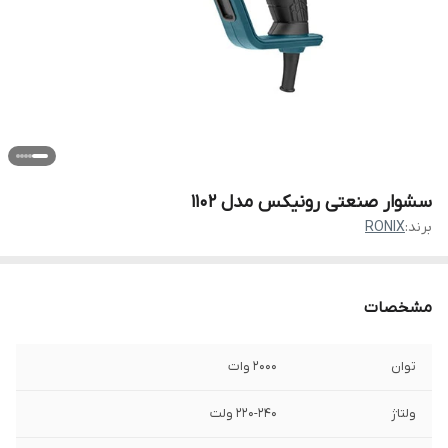
سشوار صنعتی رونیکس مدل 1102
برند:
RONIX
مشخصات
توان
2000 وات
ولتاژ
220-240 ولت