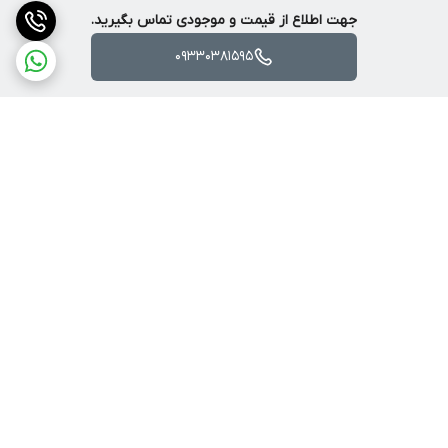
شکاف و گچ‌بری، سرستون‌ها؛ لبه‌چسبانی نوارهای PVC و ملامینه در
جهت اطلاع از قیمت و موجودی تماس بگیرید.
صنعت چوب و MDF
09330381595
سایر مشخصات ابزار:
ارائه‌شده در جعبه رنگی رونیکس به همراه سه عدد نازل و یک عدد
کاردک
برگشت به بالا
ارسال با پست یا تیپاکس
ضمانت اصالت کالا