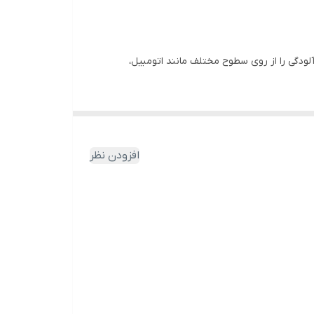
این کارواش، آلودگی را از روی سطوح مختلف مانند اتومبیل،
کوپلینگ اتصال سریع،رابط ورودی آب، نازل توربو ، نازل قابل تنظیم، شلنگ 5 متری فشار قوی PVC، مخزن مواد شوینده،
افزودن نظر
له خرطومی
ع فعالیت‌های تمیزکاری مناسب است. این موتور به ولتاژ
در این دستگاه نیز با توان 800 وات، فن با فشار مکش 16 کیلوپاسکال و حداکثر جریان هوا به میزان 1.4 متر