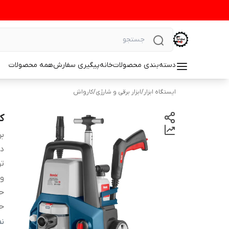
دسته‌بندی محصولات
خانه
پیگیری سفارش
همه محصولات
ایستگاه ابزار
/
ابزار برقی و شارژی
/
کارواش
کا
بر
دس
تو
ول
حد
حد
حد
ن