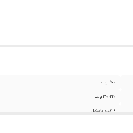
اکثر جریان آب خروجی
:
8 لیتر در دقیقه
ع بسته‌بندی
:
جعبه طراحی شده توسط رونیکس
ان جاروبرقی و دمنده
:
800 وات
تعلقات
:
کوپلینگ اتصال سریع،رابط ورودی آب، نازل توربو ، نازل قابل تن
شلنگ 5 متری فشار قوی PVC، مخزن مواد شوینده، تفنگ
فشار قوی،سری گوشه گیر، برس مخصوص مبلمان، لوله خرطوم
1500 وات
240-220 ولت
16 کیلو پاسکال
1.4 متر مکعب بر دقیقه