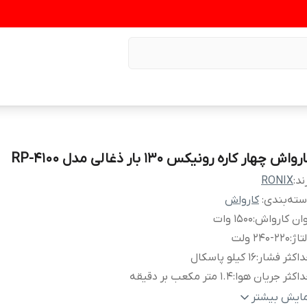
رواش چهار کاره رونیکس 130 بار ذغالی مدل RP-4100
ند:
RONIX
ته‌بندی
:
کارواش
ان کارواش
:
1500 وات
تاژ
:
240-220 ولت
اکثر فشار
:
16 کیلو پاسکال
اکثر جریان هوا
:
1.4 متر مکعب بر دقیقه
اکثر فشار آب خروجی
:
130 بار
مایش بیشتر