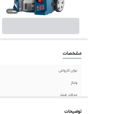
حد
نو
تو
م
مشخصات
توان کارواش
ولتاژ
حداکثر فشار
حداکثر جریان هوا
توضیحات