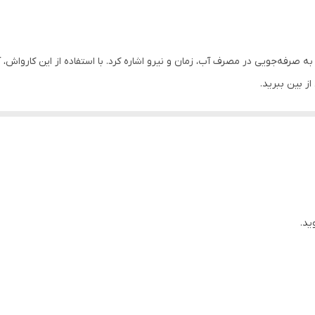
130 بار
8 لیتر در دقیقه
رکاره RH-4100 رونیکس می‌توان به صرفه‌‌جویی در مصرف آب، زمان و نیرو اشاره کرد. با استفاده از 
جعبه طراحی شده توسط رونیکس
از بین ببرید.
800 وات
تفنگ آب‌پاش فشار قوی،سری گوشه گیر، برس مخصوص مبلمان، لو
ارواش
دارای طول عمر بالا، کم‌صدا و با کیفیت بالای پاشش آب بوده و برای انوا
موتور جاروبرقی و دمنده
ید.
وبرقی ارائه می‌دهد.
را برای کاربر فراهم می‌کند.