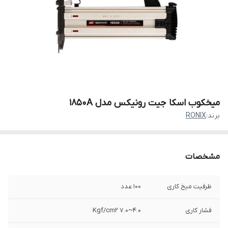
میخکوب اسکا جیت رونیکس مدل 1850A
برند:
RONIX
مشخصات
ظرفیت میخ‌ کاری
100 عدد
فشار کاری
Kgf/cm2 7.0~4.0