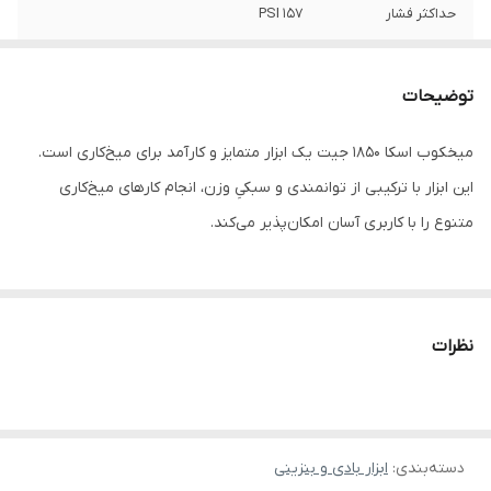
حداکثر فشار
PSI 157
طول*عرض*ارتفاع
244*244*62
توضیحات
طول میخ
50~15 میلیمتر
میخکوب اسکا 1850 جیت یک ابزار متمایز و کارآمد برای میخ‌کاری است.
این ابزار با ترکیبی از توانمندی و سبکیِ وزن، انجام کارهای میخ‌کاری
متنوع را با کاربری آسان امکان‌پذیر می‌کند.
میخکوب توانمند و خوش‌دست اسکا 1850 جیت مدل 1850A
نظرات
قبل از خرید هر ابزاری باید ابتدا در مورد ویژگی‌های آن تحقیق کنید. در
این بخش، با مکانیزم اثر، اجزا و ویژگی‌های این میخکوب بادی بیشتر آشنا
شوید.
دسته‌بندی
:
ابزار بادی و بنزینی