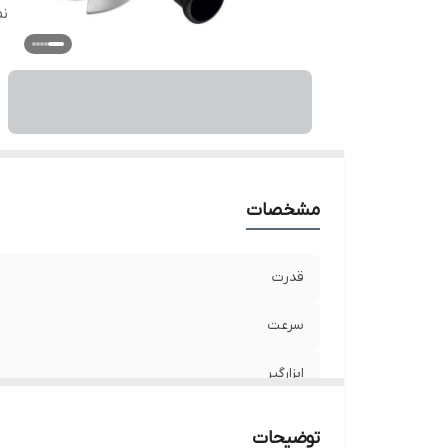
س
ن
وز
مد
گا
ق
مشخصات
قدرت
سرعت
ابزارگیر
سیستم تعویض
توضیحات