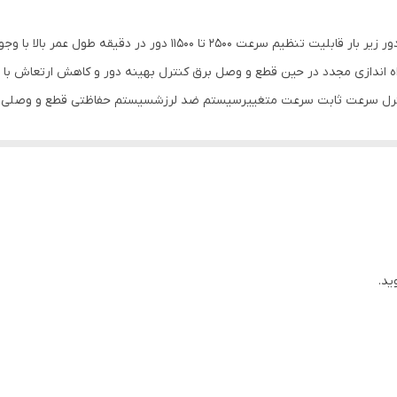
آلمان
دارای موتور قدرتمند 1300 وات و سیستم تثبیت کننده دور زیر بار قابلی
2.3 کیلوگرم
1 سال
ظ،آچار مربوطه،دسته کمکی کنترل لرزش....
دارد
125 میلی‌متر
ید.