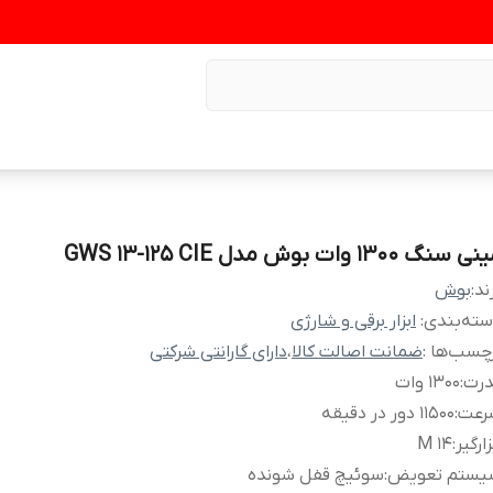
 سنگ 1300 وات بوش مدل GWS 13-125 CIE
ند:
بوش
ته‌بندی
:
ابزار برقی و شارژی
چسب‌ها :
ضمانت اصالت کالا
،
دارای گارانتی شرکتی
درت
:
1300 وات
رعت
:
11500 دور در دقیقه
زارگیر
:
M 14
یستم تعویض
:
سوئیچ قفل شونده