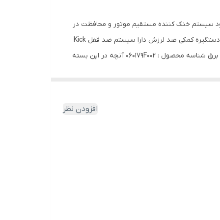
ت تنظیم سرعت 2500 تا 11500 دور در دقیقه طول عمر بالا با وجود سیستم خنک کننده مستقیم موتور و محافظت در
برابر اضافه بار و طول عمر زیاد زغال دستگاه حفاظت از راه اندازی مجدد در حین قطع و وصل برق کنترل بهینه دور و کاهش ارتعاش با دستگیره کمکی ضد لرزش دارا سیستم ضد قفل Kick
Back برای محافظت از کاربر در مقابل خطرات احتمالی کنترل سرعت ثابت سرعت متغییرسیستم ضد لرزشسیستم حفاظتی قطع و وصلی برق شناسه محصول : 060179F002 آنچه در این بسته
افزودن نظر