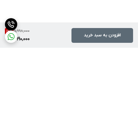
5,998,000
16
%
افزودن به سبد خرید
4,990,000
برگشت به بالا