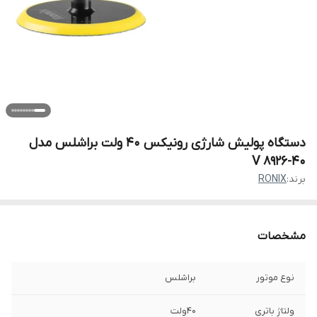
دستگاه پولیش شارژی رونیکس 40 ولت براشلس مدل
40-8926 V
برند:
RONIX
مشخصات
نوع موتور
براشلس
ولتاژ باتری
40ولت