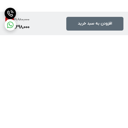
31,980,000
17
%
افزودن به سبد خرید
26,298,000
برگشت به بالا