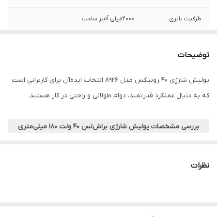
ظرفیت باتری
2000میلی آمپر ساعت
تکنولوژی باتری
لیتیوم-یونی
توضیحات
سرعت بدون بار
800-3500دور بر دقیقه
پولیش شارژی 40 رونیکس مدل 8926 انتخاب ایده‌آل برای کاربرانی است
اندازه شافت
M14
که به دنبال عملکرد قدرتمند، دوام طولانی و راحتی در کار هستند.
قطر پد
180میلی‌متر
بررسی مشخصات پولیش شارژی براش‌لس 40 ولت 180 میلی‌متری
زمان کار مداوم
30دقیقه
رونیکس مدل 8926
زمان شارژ
1ساعت
پولیش شارژی رونیکس از سری محصولات 40 ولتی این برند با
نظرات
ویژگی‌هایی چون موتور براش‌لس فوق صنعتی، باتری لیتیوم‌یونی 40
وزن(با یک عدد
2.29کیلوگرم
ولتی و طراحی ارگونومیک و دیگر ویژگی‌های پیشرفته، تجربه‌ای از یک کار
باتری)
حرفه‌ای و دقیق را ارائه می‌دهد. در ادامه به بررسی بیشتر مشخصات این
بسته‌بندی
جعبه رنگی