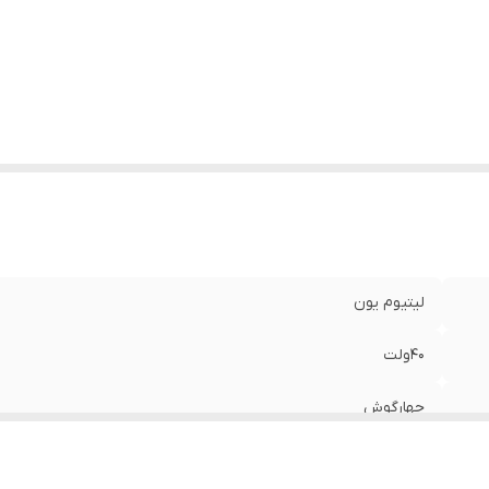
اکثر گشتاور
:
1350نیوتن متر
چ استاندارد
:
M14-M30
یچ سفت
:
M12-M24
نس بدنه
:
nylon(PA6+GF30)
ن( با یک عدد باتری)
:
3.31کیلوگرم
ع بسته‌بندی
:
BMC
تعلقات
:
2عدد باتری،1عدد شارژر
لیتیوم یون
40ولت
چهارگوش
0-1200/0-1500/0-1800دور بر دقیقه