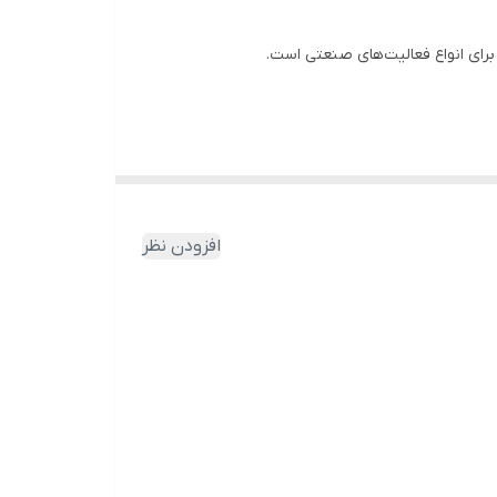
د ضربه‌بودن بسیار خوش‌دست است. در ادامه به بررسی
افزودن نظر
 برای کارهای سنگین صنعتی ایده‌آل است. گیربکس فلزی مستحکم آن نیز برای تحمل
درایو این بکس شارژی از نوع مربعی با اندازه 3/4 اینچ است و در برابر فشار و سایش مقاوم است. این ابزار امکان بازکردن و بستن پیچ‌‌های استاندارد با اندازه M14 تا M30 و پیچ‌‌های سفت یا