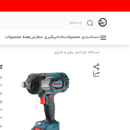
دسته‌بندی محصولات
خانه
پیگیری سفارش
همه محصولات
ایستگاه ابزار
/
ابزار برقی و شارژی
کی
بر
دس
نو
ول
سا
سر
تع
ن