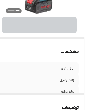
حد
پی
پ
ج
وز
نو
م
مشخصات
نوع باتری
ولتاژ باتری
سایز درایو
سرعت در حالت آزاد
توضیحات