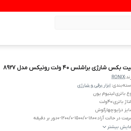
ت بکس شارژی براشلس 40 ولت رونیکس مدل 8927
ند:
RONIX
ته‌بندی
:
ابزار برقی و شارژی
ع باتری
:
لیتیوم یون
تاژ باتری
:
40ولت
یز درایو
:
چهارگوش
عت در حالت آزاد
:
0-1200/0-1500/0-1800دور بر دقیقه
داد ضربه در حالت آزاد
:
0-1600/0-2000/0-2400ضربه بر دقیقه
مایش بیشتر