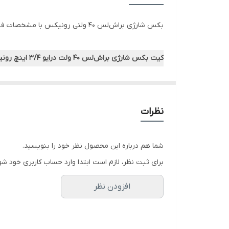
تعداد ضربه در حالت آزاد
بکس شارژی براش‌لس 40 ولتی رونیکس با مشخصات فنی فوق صنعتی مانند موتور براش‌لس و باتری قدرتمند 40 ولتی ابزاری ایده‌آل برای انواع فعالیت‌های صنعتی است.
حداکثر گشتاور
کیت بکس شارژی براش‌لس 40 ولت درایو 3/4 اینچ رونیکس مدل 8927: قدرتمند، بادوام و فوق صنعتی
پیچ استاندارد
علاوه بر مشخصات فنی در طراحی و ساخت این بکس شارژی
پیچ سفت
بیشتر ویژگی‌های این ابزار می‌پردازیم.
جنس بدنه
نظرات
موتور و گیربکس:
وزن( با یک عدد باتری)
شما هم درباره این محصول نظر خود را بنویسید.
فشارهای بالا و شرایط سخت صنعتی طراحی شده و طول عمر
نوع بسته‌بندی
برای ثبت نظر، لازم است ابتدا وارد حساب کاربری خود شو
متعلقات
افزودن نظر
درایو:
آسیب‌دیده با اندازه M12 تا M24 را فراهم می‌کند.