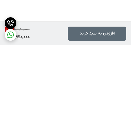
10,280,000
32
%
افزودن به سبد خرید
6,950,000
برگشت به بالا