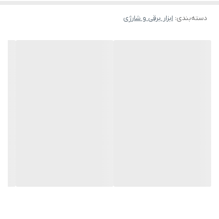
-مجهز به سیستم گردش هوای داخلی پیشرفته
دسته‌بندی
:
ابزار برقی و شارژی
-قابلیت تعویض سریع و آسان صفحه برش
-طراحی منحصربفرد در قسمت جاذغالی جهت تعویض سریع و آسان
ذغال‌ها
-دارای کلید ضد گرد و غبار که باعث کاهش نفوذ گرد و غبار به داخل فرز
به ویژه در مصارف ساختمانی می شود
-مجهز به سیستم قفل‌کن شفت پیشرفته جهت نصب آسان و ایمن
صفحه برش