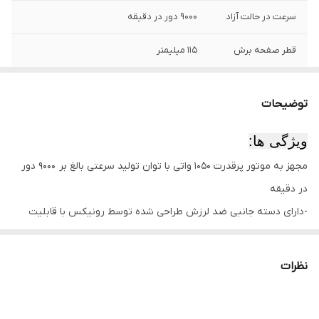
سرعت در حالت آزاد
9000 دور در دقیقه
قطر صفحه برش
115 میلیمتر
ظرفیت شفت
M14
توضیحات
وزن
2.4 کیلوگرم
ویژگی ها:
نوع‌ بسته‌بندی
جعبه رنگی رونیکس
مجهز به موتور پرقدرت 1050 واتی با توان تولید سرعتی بالغ بر 9000 دور
متعلقات
دسته جانبی طراحی شده توسط رونیکس، گارد،
در دقیقه
آچار صفحه
-دارای دسته جانبی ضد لرزش طراحی شده توسط رونیکس با قابلیت
نصب 2 طرفه جهت به حداقل رساندن خستگی کاربر هنگام فعالیت و
افزایش دقت عملکرد محصول
نظرات
-دارای بدنه‌ای ارگونومیک، کوچک و سبک وزن برای استفاده آسان در همه
شرایط