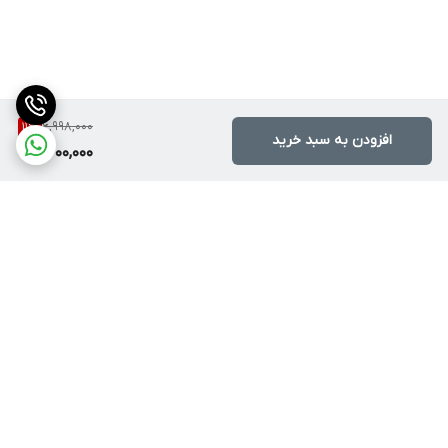
6,998,000
11
%
افزودن به سبد خرید
6,200,000
برگشت به بالا