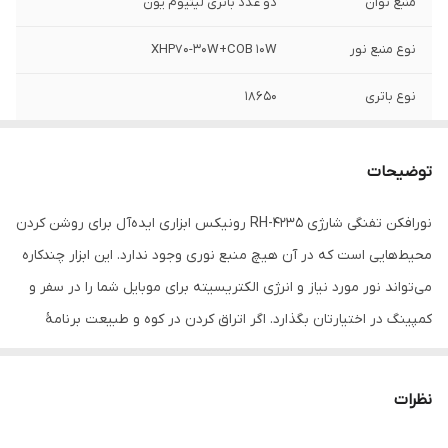
منبع توان
دو عدد باتری لیتیوم یون
نوع منبع نور
XHP70-30W+COB 10W
نوع باتری
18650
ظرفیت باتری
4400 میلی آمپرساعت (2عدد)
توضیحات
استاندارد ضدآب
IP67
نورافکن تفنگی شارژی RH-4235 رونیکس ابزاری ایده‌آل برای روشن کردن
کنترل نوردهی
"XHP70:2500/ lm COB: 1100 lm"
محیط‌هایی است که در آن هیچ منبع نوری وجود ندارد. این ابزار چندکاره
فاصله پرتاب نور
500 متر
می‌تواند نور مورد نیاز و انرژی الکتریسیته برای موبایل شما را در سفر و
کمپینگ در اختیارتان بگذارد. اگر اتراق کردن در کوه و طبیعت برنامۀ
جنس
ABS با رنگ پلاستیکی و پوشش پلاستیکی
همیشگی شماست، پیشنهاد می‌کنیم نورافکن RH-4235 رونیکس را از
ابعاد( قطر / طول
185 میلی متر
دست ندهید.
نظرات
کلی)
معرفی نورافکن تفنگی شارژی 5 حالته 2500 لومن RH-4235
هر وقت قصد تهیۀ محصولی را داشتید، ویژگی‌ها و مشخصات آن را
وزن
0/732 کیلوگرم