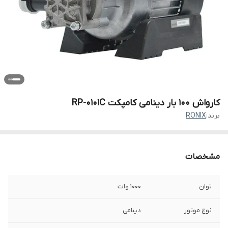
کارواش 100 بار دینامی کامپکت RP-0101C
برند:
RONIX
مشخصات
توان
1000 وات
نوع موتور
دینامی