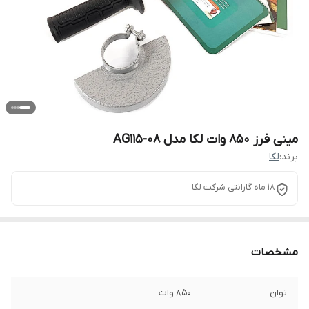
مینی فرز 850 وات لکا مدل AG115-08
برند:
لکا
18 ماه گارانتی شرکت لکا
مشخصات
توان
850 وات