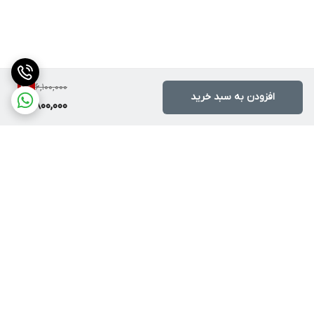
6,100,000
4
%
افزودن به سبد خرید
5,800,000
برگشت به بالا