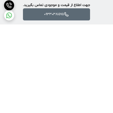
نازل با قابلیت پاشش در 6 حالت مختلف و کاربردی
جهت اطلاع از قیمت و موجودی تماس بگیرید.
قابلیت نصب مخزن کف پاش
09330381595
امکان تمیزکاری با فشار زیاد و همچنین فشار ملایم
دارای شلنگ 6 متری فیلتر دار
دسته ارگونومیک با روکش لاستیکی نرم و قابلیت ضد لغزندگی
برگشت به بالا
ارسال با پست یا تیپاکس
ضمانت اصالت کالا