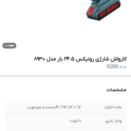
کارواش شارژی رونیکس 24.5 بار مدل 8930
برند:
RONIX
مشخصات
حالت کارکرد
6(0°,15°,25°,40°,شست و شو,مورب
ولتاژ باتری
20 ولت