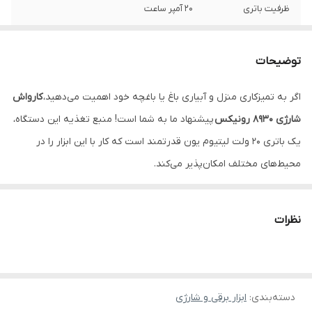
ظرفیت باتری
20 آمپر ساعت
حداکثر جریان آب
2 لیتر بر دقیقه
خروجی
توضیحات
فشار کاری
24.5 بار
اگر به تمیزکاری منزل و آبیاری باغ یا باغچه خود اهمیت می‌دهید،
کارواش
شارژی 8930 رونیکس
پیشنهاد ما به شما است! منبع تغذیه این دستگاه،
حداکثر قدرت مکش
4 متر
یک باتری 20 ولت لیتیوم یون قدرتمند است که کار با این ابزار را در
میزان پاشش
15 ثانیه
محیط‌های مختلف امکان‌پذیر می‌کند.
فشار کاری کارواش شارژی 8930 رونیکس 24.5 بار بوده؛ همچنین حداکثر
مدت زمان شارژ
1 ساعت
شدن
قدرت مکش آن 4 متر است و در زوایای مختلف بهترین عملکرد را از خود
نظرات
ارائه می‌دهد. از این کارواش می‌توانید در مناطقی استفاده کنید که در
متعلقات
6مترشلنگ،کیسه غبار،سری اتصال بطری،مخزن
کف پاش،لانس،
آن‌ها دسترسی به برق یا آب لوله‌کشی امکان‌پذیر نیست.
شرح جزئیات:
وزن
2.4 کیلوگرم
دسته‌بندی
:
ابزار برقی و شارژی
کارواش شارژی 8930 رونیکس با ایجاد فشار و جریان یکنواخت آب،