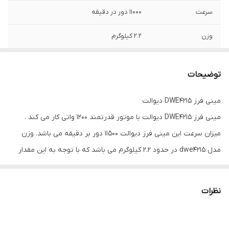
سرعت
11000 دور در دقیقه
وزن
2.2 کیلوگرم
قطر صفحه
115/125 میلیمتر
توضیحات
مینی فرز DWE4215 دیوالت
مینی فرز DWE4215 دیوالت با موتور قدرتمند 1200 واتی کار می کند .
میزان سرعت این مینی فرز دیوالت 11500 دور بر دقیقه می باشد. وزن
مدل dwe4215 در حدود 2.2 کیلوگرم می باشد که با توجه به این مقدار
وزن کاربر حمل و نقل آسانی را تجربه خواهد کرد. از مزیتهای این مدل ابزار
دیوالت قابلیت نصب دسته کمکی در قسمت چپ و راست گیربکس
نظرات
جهت رفاه کار افراد چپ و راست دست می باشد. همچنین دارای یک فن
خنک کننده در قسمت جلوی دستگاه جهت خنک کردن موتور و آرمیچر