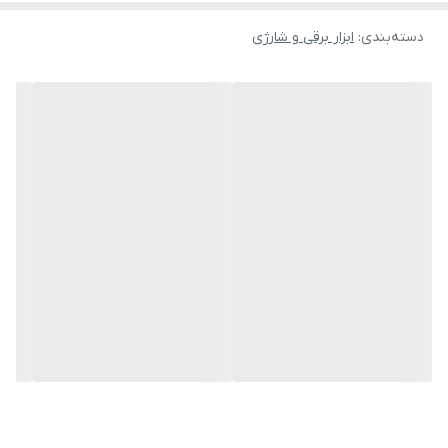
است . یک فن در قسمت انتهای آرمیچر جهت خنک کردن کلکتور و خروج
دسته‌بندی
:
ابزار برقی و شارژی
ذرات و پلیسه های برش خورده در نظر گرفته شده است. میزان قطر
صفحه مینی فرز مدل 4215 دیوالت به اندازه 115 و 125 میلیمتر می باشد.