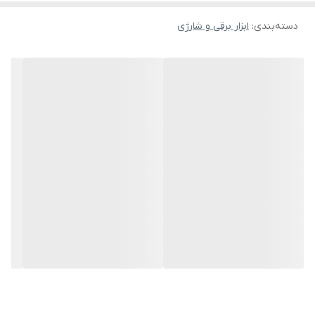
.مناسب برای برش لوله، چوب، پلاستیک، فلز
دسته‌بندی
:
ابزار برقی و شارژی
.مجهز به سیستم تعویض آسان تیغه
اره افق بر 1100 وات دیوالت مدل DWE305PK، برای برش افقی فلزات، لوله
آهنی،پروفیل، چوب،پلاستیک،pvc، استخوان و ... کاربرد دارد.این اره افق بر
در یک کیف مرغوب ضد ضربه TSTAK توسط شرکت معتبر دیوالت ارائه
شده است.
سرعت گردش آزاد رفت و برگشت: 2800 بار در دقیقه
مجهز به گیره تیغه ای 4 حالته برای برش هم سطح و تطبیق پذیری
بیشتر با قطعه کار
مجهز به کلید گازی الکترونیکی جهت تنظیم سرعت دستگاه
دارای کلید قفل سویئچ برای فعالیت های طولانی مدت
ماکزیمم ظرفیت برش چوب: 280 میلی متر،
ماکزیمم ظرفیت برش PVC و پلاستیک: 130 میلی متر
ماکزیمم ظرفیت برش فولاد: 100 میلی متر