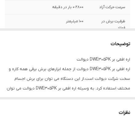
سرعت حرکت آزاد
0-2800 بار در دقیقه
ظرفیت برش در
100 میلیمتر
فولاد
ظرفیت برش در
280 میلیمتر
توضیحات
چوب
اره افقی بر DWE305PK دیوالت
وزن
3.5 کیلوگرم
اره افقی بر DWE305PK دیوالت از جمله ابزارهای برش برقی همه کاره و
اقلام همراه
کیف ضد ضربه
سخت شرکت دیوالت است.از این دستگاه می توان برای برش اجسام
مختلف استفاده کرد. به وسیله اره افقی بر DWE305PK دیوالت می توان
سازنده
اصلی شرکت دیوالت
در جهت های مختلف برش ایجاد کرد. این دستگاه یک محصول با کیفیت
بوده و با قدرت بسیار بالا و وزن و ابعاد مناسب ساخته می شود.
نظرات
.دارای شستی دیمردار جهت کنترل سرعت حرکت تیغه
.قابلیت برش در 4 وضعیت و جهت مختلف (چپ، راست، بالا، پایین)