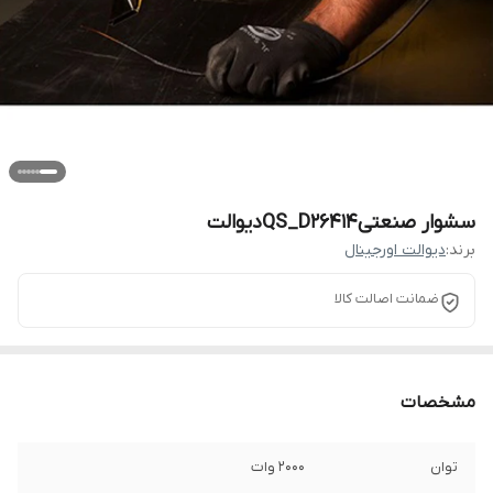
سشوار صنعتیQS_D26414دیوالت
برند:
دیوالت اورجینال
ضمانت اصالت کالا
مشخصات
توان
2000 وات