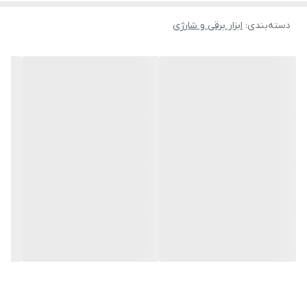
محسوب می‌شود.
دسته‌بندی
:
ابزار برقی و شارژی
فرز انگشتی گلوبلند 450 وات دیوالت مدل DWE4887N-B5، ابزاری با
طراحی ارگونومیک و خوش دست و وزن سبک 1.6 کیلوگرم جهت فرزکاری،
سنباده‌کاری، فرچه سیمی و پولیش در محیط های صنعتی و کارگاهی،
همچنین صنایع دستی و هنری مورد استفاده قرار می‌گیرد.
سرعت در حالت آزاد: 33000 دور در دقیقه
قطر کولت: 6 میلی متر
مجهز به کلید دو حرکته جهت امکان کار با یک دست با حداکثر ایمنی
وزن 1.6 کیلوگرم
طول دستگاه: 356 میلی متر