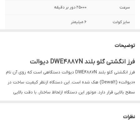
سرعت
25000 دور بر دقیقه
سایز کولت
6 میلیمتر
کلید
دارای کلید پدالی
توضیحات
سازنده
اصلی دیوالت ساخت چین
فرز انگشتی گلو بلند DWE4887N دیوالت
فرز انگشتی گلو بلند DWE4887N دیوالت دستگاهی است که روی آن نام
«دیوالت» (Dewalt) هک شده است. این دستگاه ازنظر کیفیت ساخت در
سطح بالایی قرار دارد. موتور این دستگاه ازلحاظ ساختار، با دقت بالایی
تولید و روی دستگاه نصب می‌شود و از قدرت بالایی برخوردار است.
شستی دستگاه در محلی قرارگرفته تا کاربر به‌راحتی آن را فشار داده و از
نظرات
دستگاه استفاده کند. وزن و طول کامل این مدل بسیار مناسب است.
DWE4887 عنوان یکی از محصولات شرکت دیوالت است که نوعی فرز