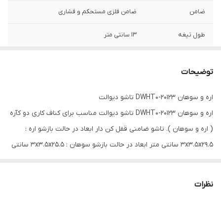
ضامن
ضامن فلزی مستحکم و فشاری
طول تیغه
۱۳ سانتی متر
طول سوهان
۹ سانتی متر
توضیحات
مناسب کار
مناسب برای باغبانی ، هرس کاری و کناف کاری
اره و سوهان DWHT0-20123 تاشو دیوالت
اره و سوهان DWHT0-20123 تاشو دیوالت مناسب برای کناف کاری دو کآره
( اره و سوهان ). تاشو ضامنی قفل کن دار ابعاد در حالت بازشو اره :
۳x۳.۵x۲۹.۵ سانتی متر ابعاد در حالت بازشو سوهان : ۳x۳.۵x۲۵.۵ سانتی
متر ابعاد در حالت بسته : ۳x۳.۵x۱۶ سانتی متر. تیغه های استیل ضد
زنگ با بالاترین آلیاژ طراحی تیغه های سریع برش که ۵۰ درصد سرعت کار
نظرات
را افزایش می دهد