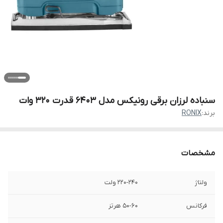
سنباده لرزان برقی رونیکس مدل 6403 قدرت ۳۲۰ وات
برند:
RONIX
مشخصات
ولتاژ
220-240 ولت
فرکانس
50-60 هرتز