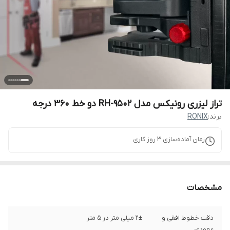
تراز لیزری رونیکس مدل RH-9502 دو خط ۳۶۰ درجه
برند:
RONIX
زمان آماده‌سازی
3
روز کاری
مشخصات
دقت خطوط افقی و
2± میلی ‌متر در 5 متر
عمودی