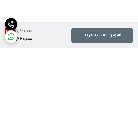
استفاده کرد. سایز رزوه‌ سه‌پایه 1.4 اینچ است.
باتری:
4 عدد باتری آلکالین AA
17,980,000
43
%
افزودن به سبد خرید
10,240,000
سایر مشخصات ابزار:
این دستگاه همراه چهار عدد باتری AA، یک پایه‌ آهنربایی و یک گیره‌
دیواری در یک کیف BMC مقاوم در برابر ضربه‌ به خریدار عرضه می‌شود.
برگشت به بالا