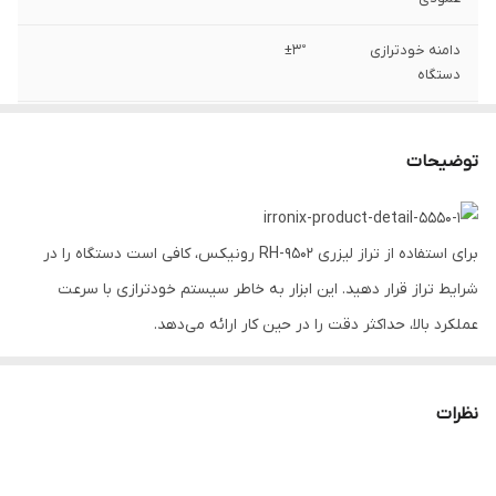
دامنه خودترازی
±3°
دستگاه
سایز رزوه سه پایه
1.4 اینچ
توضیحات
برد دستگاه/ با
15 متر / 50 متر با رِسیور
رِسیور
برای استفاده از تراز لیزری RH-9502 رونیکس، کافی است دستگاه را در
نوع لیزر
635 نانو‌متر / لیزر کلاس 2
شرایط تراز قرار دهید. این ابزار به خاطر سیستم خودترازی با سرعت
درجه حفاظت
IP54
عملکرد بالا، حداکثر دقت را در حین کار ارائه می‌دهد.
ابعاد
121x110x60 میلی ‌متر
محدوده دمای
10تا 50 درجه سانتی گراد-
نظرات
آشنایی با ویژگی‌های تراز لیزری RH-9502 رونیکس
کارکرد
ضخامت پرتو لیزر
3.5 میلی‌متر در 10 متر