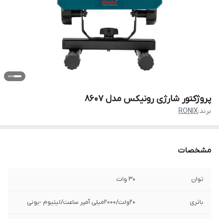
پروژکتور شارژی رونیکس مدل 8607
برند:
RONIX
مشخصات
توان
30 وات
باتری
20ولت/2000میلی آمپر ساعت/لیتیوم -یونی