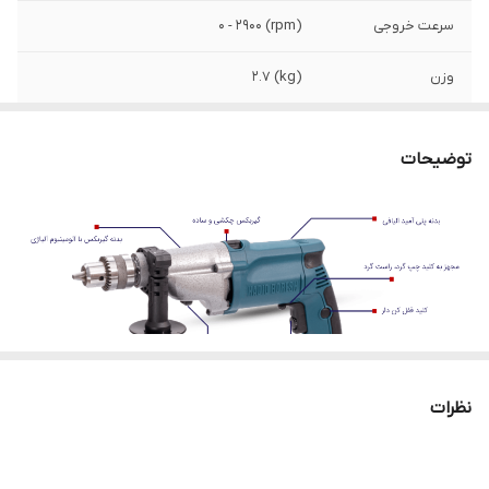
سرعت خروجی
(rpm) 0 - 2900
وزن
(kg) 2.7
ولتاژ
(V) 110 - 220
توضیحات
سرعت آرمچیر
(rpm) 24000
سیستم گردش
راست گرد - چپ گرد
نظرات
دریل چکشی 800 وات حدید برش مدل HB-50