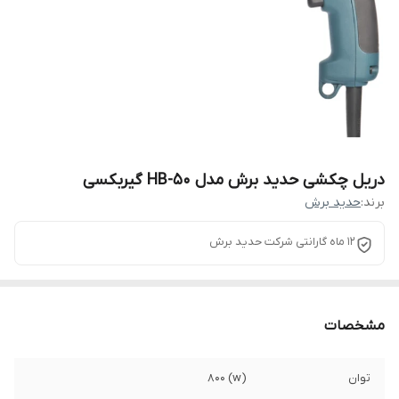
دریل چکشی حدید برش مدل HB-50 گیربکسی
برند:
حدید برش
12 ماه گارانتی شرکت حدید برش
مشخصات
توان
(w) 800