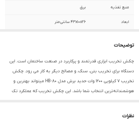
منبع تغذیه
برق
ابعاد
۴۳x۱۰x۲۶ سانتی‌متر
توضیحات
چکش تخریب ابزاری قدرتمند و پرکاربرد در صنعت ساختمان است. این
دستگاه برای تخریب بتن، سنگ، و مصالح دیگر به کار می رود. چکش
تخریب 7 کیلویی 1200 وات حدید برش مدل HB-80 میتواند بهترین و
هوشمندانه‌ترین انتخاب شما باشد. این چکش تخریب که عملکرد تک
کاره ضربه‌ای دارد با قدرت بالای 1200 واتی خود میتواند 2900 ضربه با قدرت
8 ژول در دقیقه وارد آورد. ابزارگیر این چکش تخریب از نوع شش گوش
نظرات
17 و ولتاژ آن 240-220 ولت است.