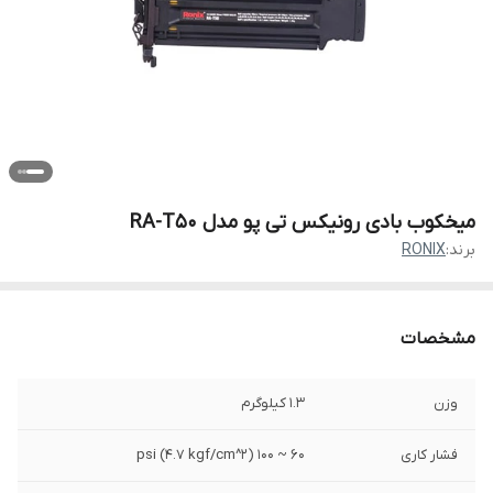
میخکوب بادی رونیکس تی پو مدل RA-T50
برند:
RONIX
مشخصات
وزن
1.3 کیلوگرم
فشار کاری
60 ~ 100 psi (4.7 kgf/cm^2)