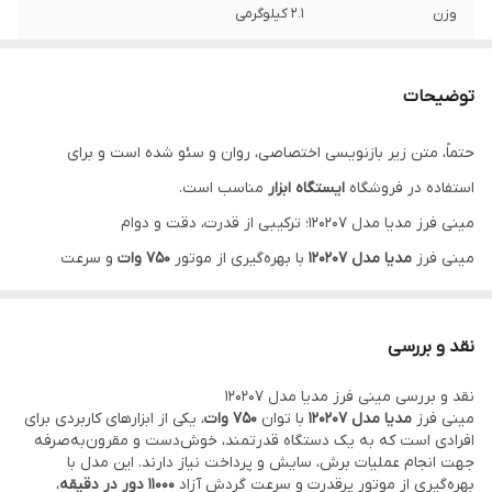
وزن
2.1 کیلوگرمی
گارانتی
15 ماه
توضیحات
حتماً، متن زیر بازنویسی اختصاصی، روان و سئو شده است و برای
استفاده در فروشگاه
ایستگاه ابزار
مناسب است.
مینی فرز مدیا مدل 120207؛ ترکیبی از قدرت، دقت و دوام
مینی فرز
مدیا مدل 120207
با بهره‌گیری از موتور
750 وات
و سرعت
گردش آزاد
11000 دور در دقیقه
، گزینه‌ای مناسب برای انجام انواع عملیات
برش، سایش و پرداخت سطوح مختلف است. این دستگاه با عملکرد
نقد و بررسی
قدرتمند و طراحی ارگونومیک، نیاز کاربران خانگی، فنی و کارگاهی را در
نقد و بررسی مینی فرز مدیا مدل 120207
پروژه‌های گوناگون به‌خوبی برآورده می‌کند.
مینی فرز
مدیا مدل 120207
با توان
750 وات
، یکی از ابزارهای کاربردی برای
طراحی خوش‌دست و وزن
2.1 کیلوگرمی
این مینی فرز، کنترل بیشتری
افرادی است که به یک دستگاه قدرتمند، خوش‌دست و مقرون‌به‌صرفه
جهت انجام عملیات برش، سایش و پرداخت نیاز دارند. این مدل با
هنگام کار ایجاد کرده و باعث کاهش خستگی در استفاده‌های طولانی
بهره‌گیری از موتور پرقدرت و سرعت گردش آزاد
11000 دور در دقیقه
،