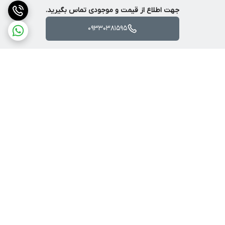
می‌دهد.
جهت اطلاع از قیمت و موجودی تماس بگیرید.
- مجهز به سیستم گردش هوای داخلی به منظور کاهش دمای موتور
09330381595
برای رسیدن به بهترین عملکرد و بالاترین ظرفیت
- دارای بلبرینگ های ضد غبار که افزایش عمر موتور را تضمین و عملکرد
آن را روان‌تر می‌کند.
- طراحی منحصر به فرد در قسمت جاذغالی جهت تعویض سریع و آسان
ذغال‌ها
- مجهز به سیستم قفل‌کن شفت پیشرفته جهت نصب آسان و ایمن
برگشت به بالا
صفحه برش
- کلید ضدغبار به منظور کاهش نفوذ غبار به ویژه به هنگام کار در
پروژه‌های ساختمانی
ارسال با پست یا تیپاکس
ضمانت اصالت کالا