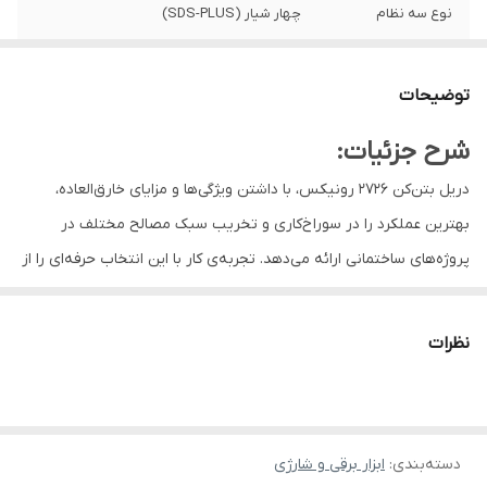
نوع سه نظام
چهار شیار (SDS-PLUS)
ظرفیت سه نظام
26 میلی‌متر
توضیحات
نوع بسته‌بندی
کیف BMC مقاوم در برابر ضربه،
شرح جزئیات:
ولتاژ
220-240 ولت
دریل بتن‌کن 2726 رونیکس، با داشتن ویژگی‌ها و مزایای خارق‌العاده،
نرخ ضربه
0-4000 ضربه در دقیقه
بهترین عملکرد را در سوراخ‌کاری و تخریب سبک مصالح مختلف در
پروژه‌های ساختمانی ارائه می‌دهد. تجربه‌ی کار با این انتخاب حرفه‌ای را از
وزن
3 کیلوگرم
دست ندهید.
متعلقات
میله تنظیم عمق، دسته جانبی، چهار عدد مته
بتن‌کن 26 میلی متر 2726 رونیکس؛ انتخابی سبک، خوش‌دست، قدرتمند
نظرات
و کاربردی!
حداکثر ظرفیت
26 میلی‌متر
سوراخکاری در بتن
این بتن‌کن، همان ابزاری است که برای انواع سوراخ‌کاری و تخریب مصالح
مختلف به آن نیاز دارید. در این بخش، ویژگی‌ها و مزایای این بتن‌کن
حداکثر ظرفیت
30 میلی‌متر
دسته‌بندی
:
ابزار برقی و شارژی
کارآمد را با جزئیات بیشتری بررسی می‌کنیم.
سوراخکاری در چوب