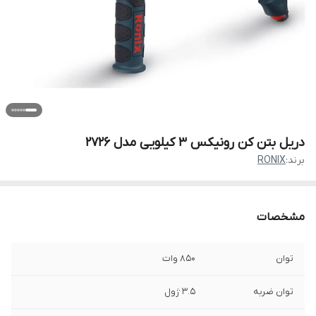
دریل بتن کن رونیکس 3 کیلویی مدل 2726
برند:
RONIX
مشخصات
توان
850 وات
توان ضربه
3.5 ژول