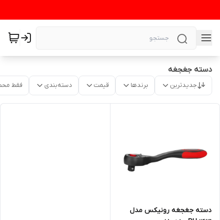
دسته جغجغه
جدیدترین
برندها
قیمت
دسته‌بندی
فقط محص
دسته جغجغه رونیکس مدل