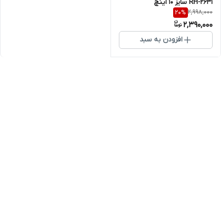
RH-2631 سایز ۱۰ اینچ
2,998,000
20
%
2,390,000
افزودن به سبد