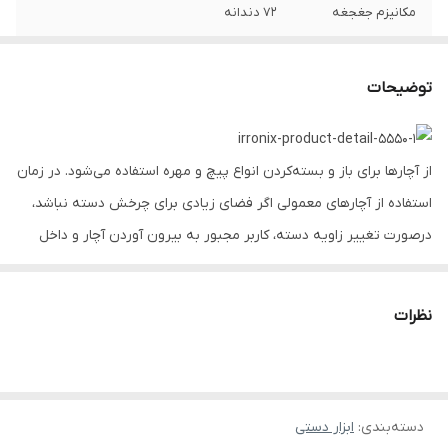
مکانیزم جغجغه
72 دندانه
جنس سری دسته
کروم وانادیوم
توضیحات
شکل دسته
منحنی
جنس دسته
PP + TPR
از آچارها برای باز و بسته‌کردن انواع پیچ و مهره استفاده می‌شود. در زمان
استفاده از آچارهای معمولی اگر فضای زیادی برای چرخش دسته نباشد،
درصورت تغییر زاویه دسته، کاربر مجبور به بیرون آوردن آچار و داخل
کردن مجدد آن برای چرخش پیچ یا مهره است. آچار جغجغه‌ای با توجه
به مکانیزم هرزگردی خود، نیازی به بیرون آوردن ندارد. در نتیجه سرعت
نظرات
کار را بسیار بالا می‌برد.
دسته‌بندی
:
ابزار دستی
آشنایی با دسته جغجغه 1/2 اینچ کامپوزیت
RH-2631
رونیکس