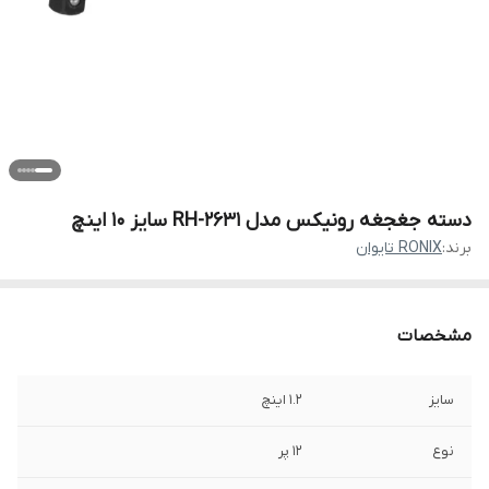
دسته جغجغه رونیکس مدل RH-2631 سایز ۱۰ اینچ
برند:
RONIX تایوان
مشخصات
سایز
1.2 اینچ
نوع
12 پر