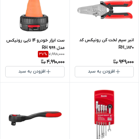
انبر سیم لخت کن رونیکس کد
ست ابزار خودرو 14 تایی رونیکس
RH_1820
مدل RH 9199
7,998,000
37
%
4,990,000
949,000
افزودن به سبد
افزودن به سبد