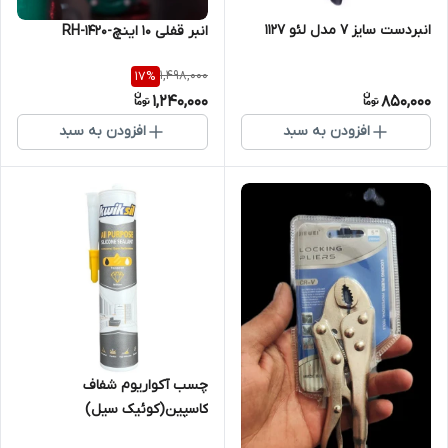
انبردست سایز 7 مدل لئو 1127
انبر قفلی 10 اینچ-RH-1420
1,498,000
17
%
1,240,000
850,000
افزودن به سبد
افزودن به سبد
چسب آکواریوم شفاف
کاسپین(کوئیک سیل)