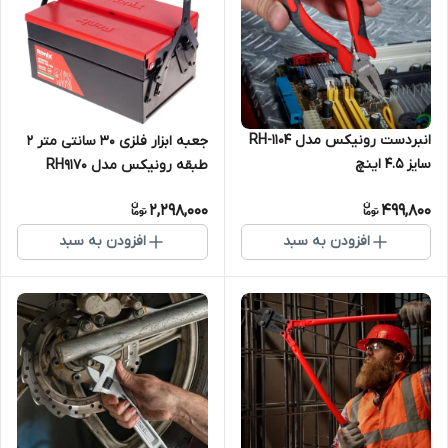
انبردست رونیکس مدل RH-1104
جعبه ابزار فلزی 30 سانتی متر 2
سایز 4.5 اینچ
طبقه رونیکس مدل RH9170
2,298,000
499,800
افزودن به سبد
افزودن به سبد