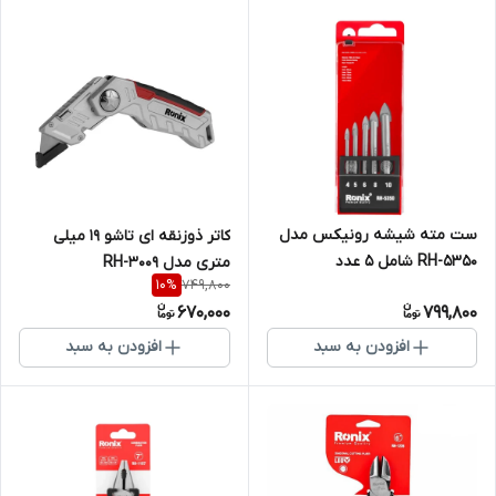
ست مته شیشه رونیکس مدل
کاتر ذوزنقه ای تاشو 19 میلی
RH-5350 شامل ۵ عدد
متری مدل RH-3009
749,800
10
%
670,000
799,800
افزودن به سبد
افزودن به سبد