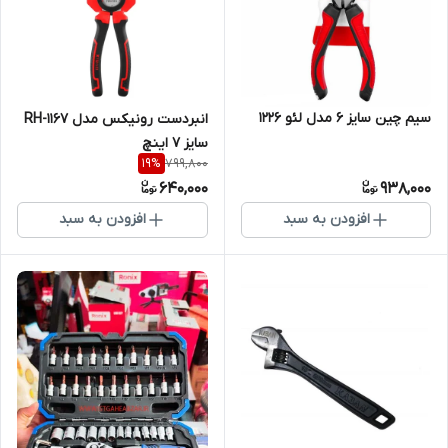
سیم چین سایز 6 مدل لئو 1226
انبردست رونیکس مدل RH-1167
سایز ۷ اینچ
799,800
19
%
640,000
938,000
افزودن به سبد
افزودن به سبد