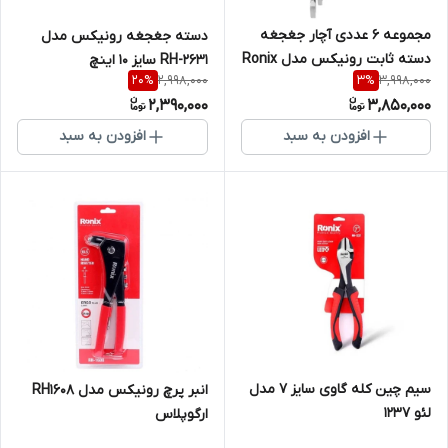
مجموعه 6 عددی آچار جغجغه
دسته جغجغه رونیکس مدل
دسته ثابت رونیکس مدل Ronix
RH-2631 سایز ۱۰ اینچ
2,998,000
3,998,000
20
%
3
%
RH-2173
2,390,000
3,850,000
افزودن به سبد
افزودن به سبد
سیم چین کله گاوی سایز 7 مدل
انبر پرچ رونیکس مدل RH1608
لئو 1237
ارگوپلاس