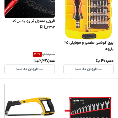
قیچی مفتول بُر رونیکس کد
RH_3302
پیچ گوشتی ساعتی و موبایلی 25
پارچه
2,998,000
23
%
2,297,000
400,000
افزودن به سبد
افزودن به سبد