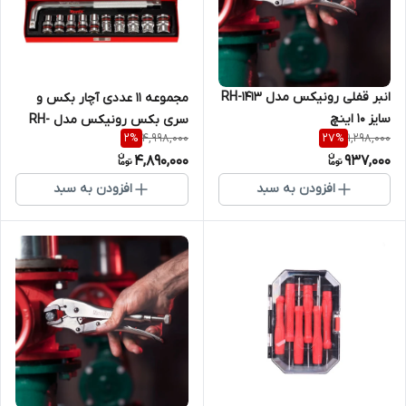
انبر قفلی رونیکس مدل RH-1413
مجموعه 11 عددی آچار بکس و
سایز 10 اینچ
سری بکس رونیکس مدل RH-
4,998,000
1,298,000
2
%
27
%
2610
4,890,000
937,000
افزودن به سبد
افزودن به سبد