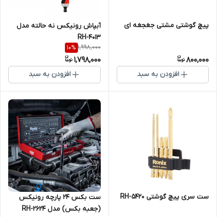
پیچ گوشتی مشتی جغجغه ای
آبپاش رونیکس نه حالته مدل
RH-4013
1,998,000
10
%
1,798,000
800,000
افزودن به سبد
افزودن به سبد
ست سری پیچ گوشتی RH-5420
ست بکس 24 پارچه رونیکس
(جعبه بکس) مدل RH-2624