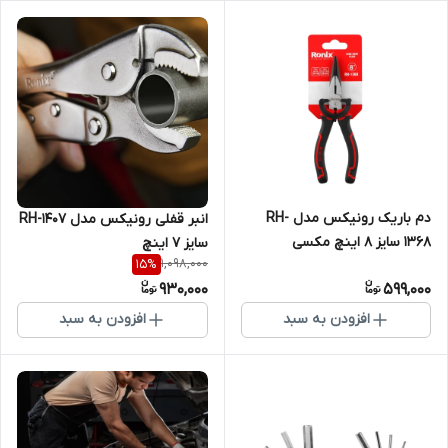
دم باریک رونیکس مدل RH-
انبر قفلی رونیکس مدل RH-1407
1368 سایز ۸ اینچ مکسی
سایز 7 اینچ
1,098,000
15
%
930,000
599,000
افزودن به سبد
افزودن به سبد