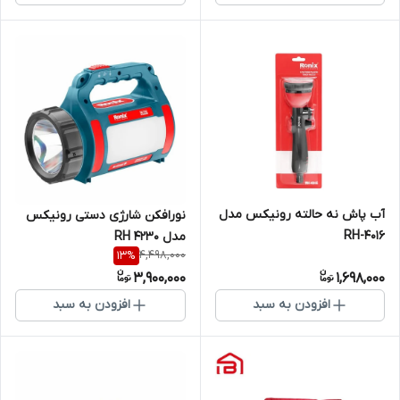
آب پاش نه حالته رونیکس مدل
نورافکن شارژی دستی رونیکس
RH-4016
مدل RH 4230
4,498,000
13
%
3,900,000
1,698,000
افزودن به سبد
افزودن به سبد