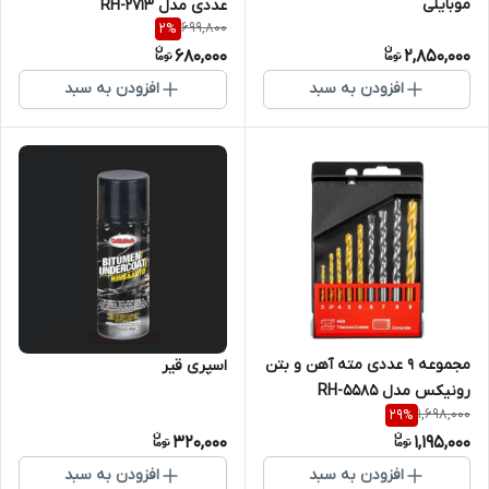
موبایلی
عددی مدل RH-2713
699,800
2
%
680,000
2,850,000
افزودن به سبد
افزودن به سبد
مجموعه ۹ عددی مته آهن و بتن
اسپری قیر
رونیکس مدل RH-5585
1,698,000
29
%
320,000
1,195,000
افزودن به سبد
افزودن به سبد