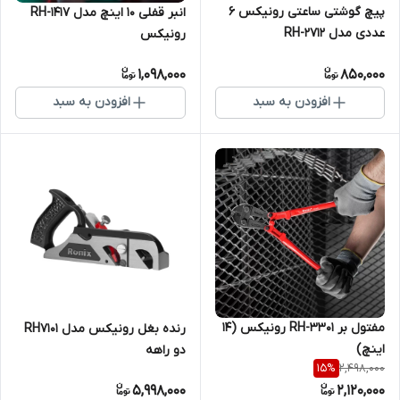
پیچ گوشتی ساعتی رونیکس 6
انبر قفلی 10 اینچ مدل RH-1417
عددی مدل RH-2712
رونیکس
1,098,000
850,000
افزودن به سبد
افزودن به سبد
مفتول بر RH-3301 رونیکس (14
رنده بغل رونیکس مدل RH7101
اینچ)
دو راهه
2,498,000
15
%
5,998,000
2,120,000