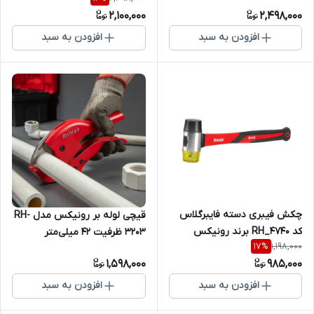
2,100,000
2,498,000
افزودن به سبد
افزودن به سبد
چکش فیبری دسته فایبرگلاس
قیچی لوله بر رونیکس مدل RH-
کد RH_4740 برند رونیکس
3203 ظرفیت ۴۲ میلی‌متر
1,198,000
17
%
1,598,000
985,000
افزودن به سبد
افزودن به سبد