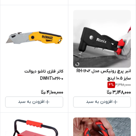
انبر پرچ رونیکس مدل RH-1602
کاتر فلزی تاشو دیوالت
سایز ۱۰.۵ اینچ
DWHT10261-0
3,298,000
4
%
4,100,000
3,148,000
افزودن به سبد
افزودن به سبد