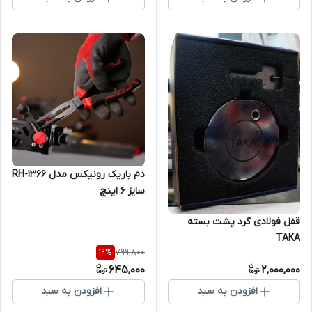
دم باریک رونیکس مدل RH-1366
سایز ۶ اینچ
قفل فولادی گرد پشت بسته
TAKA
799,800
19
%
645,000
2,000,000
افزودن به سبد
افزودن به سبد