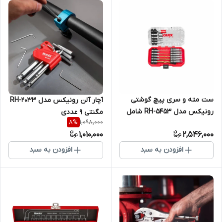
ست مته و سری پیچ گوشتی
آچار آلن رونیکس مدل RH-2033
رونیکس مدل RH-5453 شامل
مگنتی ۹ عددی
1,098,000
8
%
۱۸ عدد
1,010,000
2,546,000
افزودن به سبد
افزودن به سبد