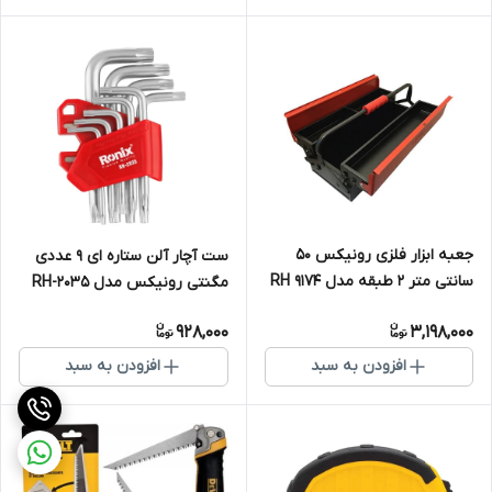
جعبه ابزار فلزی رونیکس 50
ست آچار آلن ستاره ای ۹ عددی
سانتی متر 2 طبقه مدل RH 9174
مگنتی رونیکس مدل RH-2035
928,000
3,198,000
افزودن به سبد
افزودن به سبد