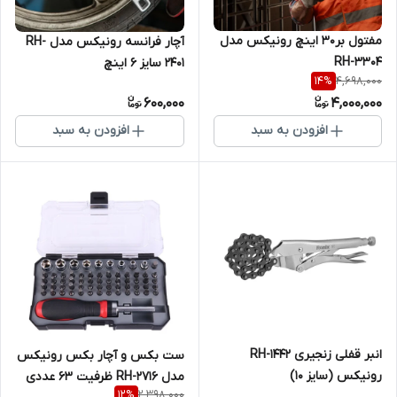
مفتول بر30 اینچ رونیکس مدل
آچار فرانسه رونیکس مدل RH-
RH-3304
2401 سایز ۶ اینچ
4,698,000
14
%
600,000
4,000,000
افزودن به سبد
افزودن به سبد
انبر قفلی زنجیری RH-1442
ست بکس و آچار بکس رونیکس
رونیکس (سایز 10)
مدل RH-2716 ظرفیت ۶۳ عددی
2,398,000
12
%