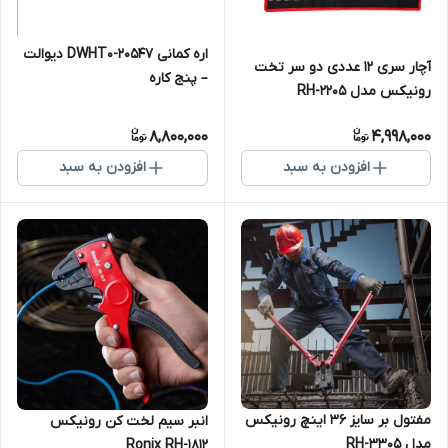
اره کمانی DWHT0-20547 دیوالت
آچار سری 12 عددی دو سر تخت
– پنج کاره
رونیکس مدل RH-2205
8,800,000
4,998,000
افزودن به سبد
افزودن به سبد
مفتول بر سایز 36 اینچ رونیکس
انبر سیم لخت کن رونیکس
مدل RH-3305
Ronix RH-1812