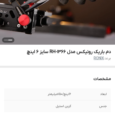
دم باریک رونیکس مدل RH-1366 سایز ۶ اینچ
برند:
RONIX
مشخصات
ابعاد
6اینچ/150میلیمتر
جنس
کربن استیل